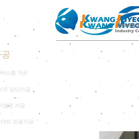
가공
버스캠 가공
이프 양단가공
너얼링 가공
 CNC 전용가공